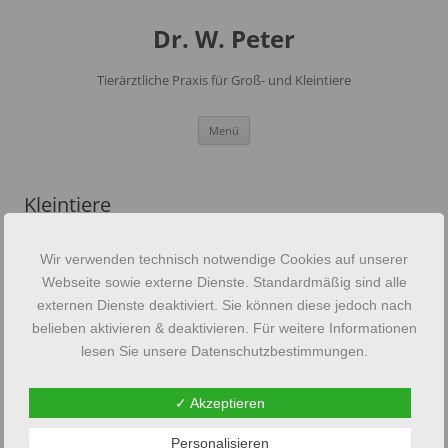
Dr. W. Peter
Tierärztliche Praxis für Groß- und Kleintiere
Zum
Menü
Inhalt
springen
Kleintiere
Wir verwenden technisch notwendige Cookies auf unserer
Webseite sowie externe Dienste. Standardmäßig sind alle
externen Dienste deaktiviert. Sie können diese jedoch nach
belieben aktivieren & deaktivieren. Für weitere Informationen
lesen Sie unsere Datenschutzbestimmungen.
✓ Akzeptieren
Personalisieren