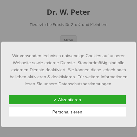
Dr. W. Peter
Tierärztliche Praxis für Groß- und Kleintiere
Zum
Menü
Inhalt
springen
Wir verwenden technisch notwendige Cookies auf unserer
p03202k
Webseite sowie externe Dienste. Standardmäßig sind alle
externen Dienste deaktiviert. Sie können diese jedoch nach
belieben aktivieren & deaktivieren. Für weitere Informationen
Veröffentlicht
11. Januar 2013
am
142 × 94
in
Galerie
.
lesen Sie unsere Datenschutzbestimmungen.
← Zurück
Weiter →
✓ Akzeptieren
Personalisieren